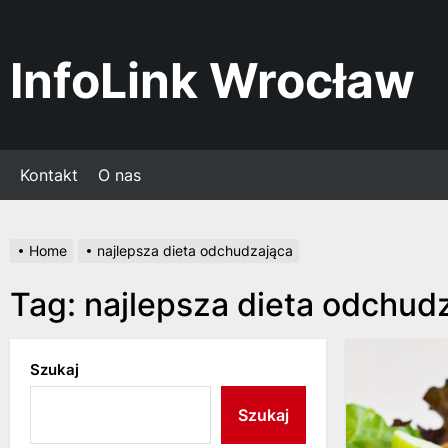
Skip
to
the
InfoLink Wrocław
content
Kontakt
O nas
Home
najlepsza dieta odchudzająca
Tag:
najlepsza dieta odchud
Szukaj
Szukaj