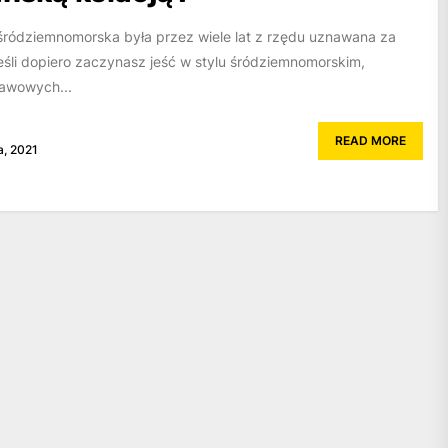
a śródziemnomorska była przez wiele lat z rzędu uznawana za
eśli dopiero zaczynasz jeść w stylu śródziemnomorskim,
awowych...
READ MORE
a, 2021