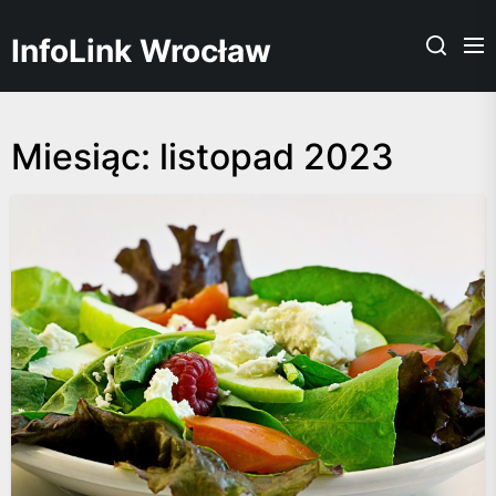
Skip
to
InfoLink Wrocław
the
content
Miesiąc:
listopad 2023