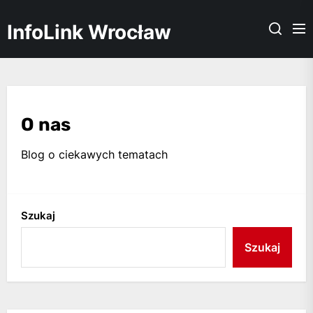
Skip
to
InfoLink Wrocław
the
content
O nas
Blog o ciekawych tematach
Szukaj
Szukaj