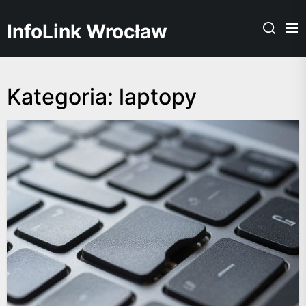
Skip
to
InfoLink Wrocław
the
content
Kategoria:
laptopy