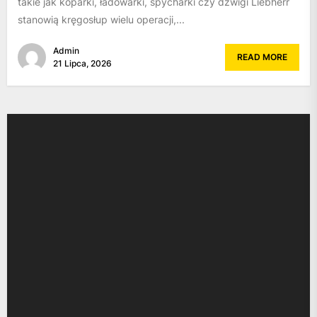
takie jak koparki, ładowarki, spycharki czy dźwigi Liebherr
stanowią kręgosłup wielu operacji,...
Admin
READ MORE
21 Lipca, 2026