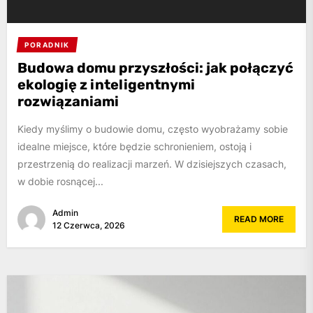
PORADNIK
Budowa domu przyszłości: jak połączyć
ekologię z inteligentnymi
rozwiązaniami
Kiedy myślimy o budowie domu, często wyobrażamy sobie
idealne miejsce, które będzie schronieniem, ostoją i
przestrzenią do realizacji marzeń. W dzisiejszych czasach,
w dobie rosnącej...
Admin
READ MORE
12 Czerwca, 2026