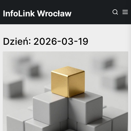
Skip
to
InfoLink Wrocław
the
content
Dzień:
2026-03-19