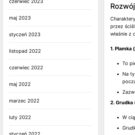
czerwiec 2023
Rozwój
maj 2023
Charaktery
przez ściś
właśnie z 
styczeń 2023
1. Plamka 
listopad 2022
To pi
czerwiec 2022
Na ty
pocz
maj 2022
Zazwy
marzec 2022
2. Grudka 
luty 2022
W cią
Grudk
styczeń 2022