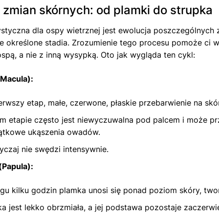
 zmian skórnych: od plamki do strupka
styczna dla ospy wietrznej jest ewolucja poszczególnych
le określone stadia. Zrozumienie tego procesu pomoże ci 
ospą, a nie z inną wysypką. Oto jak wygląda ten cykl:
(Macula):
erwszy etap, małe, czerwone, płaskie przebarwienie na skór
m etapie często jest niewyczuwalna pod palcem i może p
ątkowe ukąszenia owadów.
czaj nie swędzi intensywnie.
(Papula):
gu kilku godzin plamka unosi się ponad poziom skóry, tw
a jest lekko obrzmiała, a jej podstawa pozostaje zaczerwi