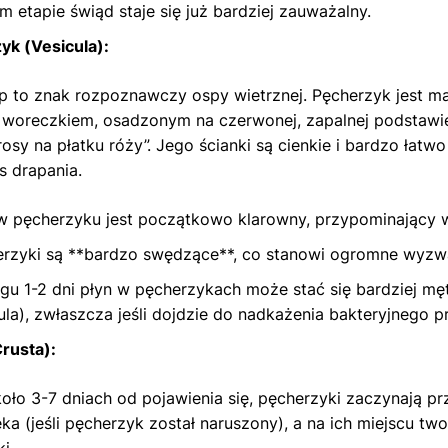
m etapie świąd staje się już bardziej zauważalny.
yk (Vesicula):
p to znak rozpoznawczy ospy wietrznej. Pęcherzyk jest 
woreczkiem, osadzonym na czerwonej, zapalnej podstawie
 rosy na płatku róży”. Jego ścianki są cienkie i bardzo łatw
 drapania.
w pęcherzyku jest początkowo klarowny, przypominający 
rzyki są **bardzo swędzące**, co stanowi ogromne wyzwan
gu 1-2 dni płyn w pęcherzykach może stać się bardziej mę
ula), zwłaszcza jeśli dojdzie do nadkażenia bakteryjnego p
Crusta):
oło 3-7 dniach od pojawienia się, pęcherzyki zaczynają prz
ka (jeśli pęcherzyk został naruszony), a na ich miejscu t