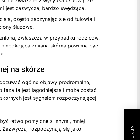
k silnie związane z wysypką ospową, że
mi jest zazwyczaj bardzo swędząca.
iała, często zaczynając się od tułowia i
błony śluzowe.
oceniona, zwłaszcza w przypadku rodziców,
 niepokojąca zmiana skórna powinna być
ę.
nej na skórze
 odczuwać ogólne objawy prodromalne,
to faza ta jest łagodniejsza i może zostać
 skórnych jest sygnałem rozpoczynającej
 być łatwo pomylone z innymi, mniej
 Zazwyczaj rozpoczynają się jako: