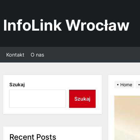
Skip
to
the
InfoLink Wrocław
content
Kontakt
O nas
Szukaj
Home
Szukaj
Recent Posts