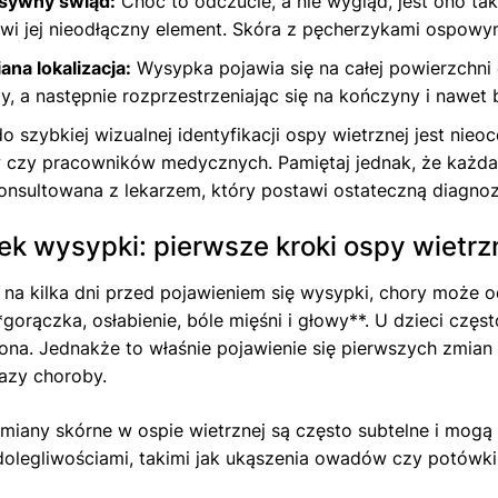
nsywny świąd:
Choć to odczucie, a nie wygląd, jest ono ta
wi jej nieodłączny element. Skóra z pęcherzykami ospowy
ana lokalizacja:
Wysypka pojawia się na całej powierzchni c
y, a następnie rozprzestrzeniając się na kończyny i nawet 
o szybkiej wizualnej identyfikacji ospy wietrznej jest nie
 czy pracowników medycznych. Pamiętaj jednak, że każda
nsultowana z lekarzem, który postawi ostateczną diagnoz
ek wysypki: pierwsze kroki ospy wietrz
na kilka dni przed pojawieniem się wysypki, chory może
**gorączka, osłabienie, bóle mięśni i głowy**. U dzieci częs
na. Jednakże to właśnie pojawienie się pierwszych zmian
fazy choroby.
miany skórne w ospie wietrznej są często subtelne i mogą
olegliwościami, takimi jak ukąszenia owadów czy potówki.