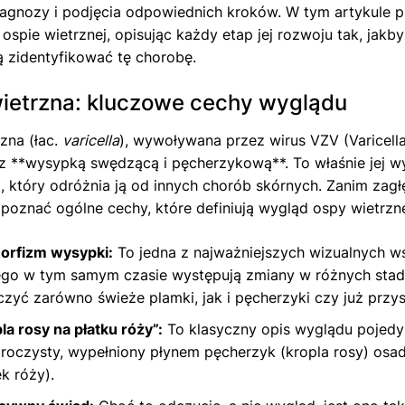
iagnozy i podjęcia odpowiednich kroków. W tym artykule 
ospie wietrznej, opisując każdy etap jej rozwoju tak, jak
ą zidentyfikować tę chorobę.
ietrzna: kluczowe cechy wyglądu
zna (łac.
varicella
), wywoływana przez wirus VZV (Varicella
z **wysypką swędzącą i pęcherzykową**. To właśnie jej wy
 który odróżnia ją od innych chorób skórnych. Zanim zag
 poznać ogólne cechy, które definiują wygląd ospy wietrzne
orfizm wysypki:
To jedna z najważniejszych wizualnych w
go w tym samym czasie występują zmiany w różnych stad
zyć zarówno świeże plamki, jak i pęcherzyki czy już przys
la rosy na płatku róży”:
To klasyczny opis wyglądu pojed
roczysty, wypełniony płynem pęcherzyk (kropla rosy) osa
ek róży).