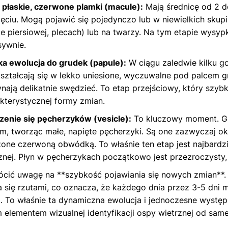
 płaskie, czerwone plamki (macule):
Mają średnicę od 2 d
ięciu. Mogą pojawić się pojedynczo lub w niewielkich sku
ce piersiowej, plecach) lub na twarzy. Na tym etapie wysy
sywnie.
a ewolucja do grudek (papule):
W ciągu zaledwie kilku go
ształcają się w lekko uniesione, wyczuwalne pod palcem gr
nają delikatnie swędzieć. To etap przejściowy, który szyb
kterystycznej formy zmian.
enie się pęcherzyków (vesicle):
To kluczowy moment. Gr
m, tworząc małe, napięte pęcherzyki. Są one zazwyczaj ok
one czerwoną obwódką. To właśnie ten etap jest najbardzi
znej. Płyn w pęcherzykach początkowo jest przezroczysty,
cić uwagę na **szybkość pojawiania się nowych zmian**.
a się rzutami, co oznacza, że każdego dnia przez 3-5 dni 
. To właśnie ta dynamiczna ewolucja i jednoczesne wystę
elementem wizualnej identyfikacji ospy wietrznej od sam