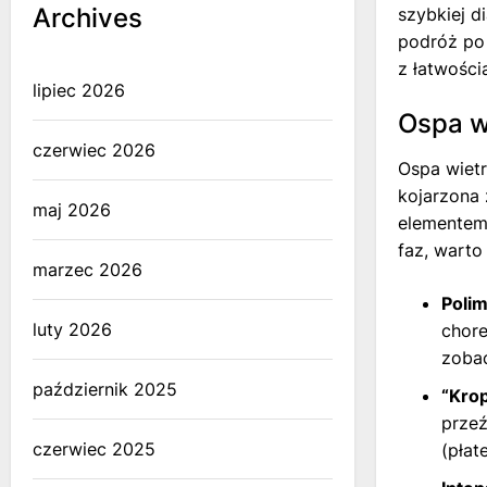
Archives
szybkiej d
podróż po 
z łatwości
lipiec 2026
Ospa w
czerwiec 2026
Ospa wietr
kojarzona 
maj 2026
elementem,
faz, warto
marzec 2026
Polim
luty 2026
chore
zobac
październik 2025
“Krop
przeź
czerwiec 2025
(płat