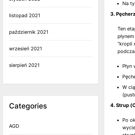
Na ty
3. Pęcherz
listopad 2021
Ten eta
październik 2021
płynem 
“kropli
wrzesień 2021
podczas
sierpień 2021
Płyn 
Pęche
W cią
(pust
Categories
4. Strup (
Po ok
AGD
wycie