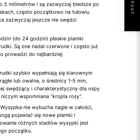
NEXT POST
o 5 milimetrów i są zazwyczaj bledsze po
piskach, często początkowo na tułowiu
pka zazwyczaj jeszcze nie swędzi
dzin (do 24 godzin) płaskie plamki
udki. Są one nadal czerwone i często już
ko prowadzi do najbardziej
udki szybko wypełniają się klarownym
rągłe lub owalne, o średnicy 1-5 mm,
ej swędzący i charakterystyczny dla ospy
 niczym wspomniana “kropla rosy”.
 Wysypka nie wybucha nagle w całości,
mogą pojawiać się nowe plamki i
powanie różnych stadiów wysypki jest
ego początku.