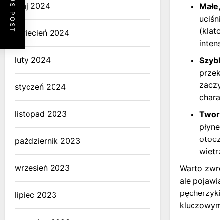
PREVIOUS POST
maj 2024
Małe,
uciśn
(klat
kwiecień 2024
inten
luty 2024
Szybk
przek
zaczy
styczeń 2024
chara
listopad 2023
Tworz
płyne
otocz
październik 2023
wietr
wrzesień 2023
Warto zwró
ale pojawi
pęcherzyki
lipiec 2023
kluczowym 