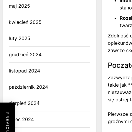
Inte
maj 2025
stano
Rozsi
kwiecień 2025
twarz
Zdolność d
luty 2025
opiekunów
zawsze sko
grudzień 2024
Począt
listopad 2024
Zazwyczaj 
takie jak 
październik 2024
niezauważo
się ostrej 
sierpień 2024
Pierwsze z
lipiec 2024
groźnymi d