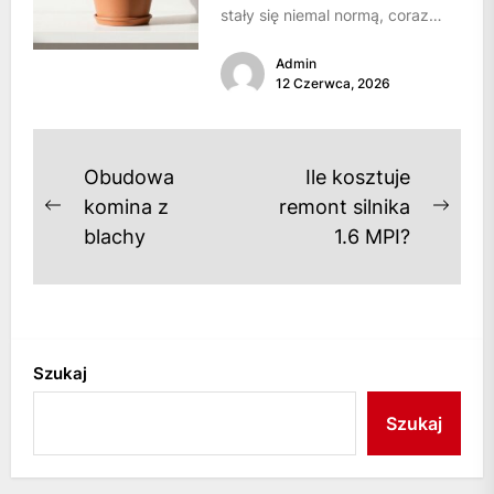
stały się niemal normą, coraz
bardziej doceniamy wartość
Admin
własnego azylu. Dom przestaje...
12 Czerwca, 2026
Nawigacja
Obudowa
Ile kosztuje
wpisu
komina z
remont silnika
Previous
Next
blachy
1.6 MPI?
post:
post
Szukaj
Szukaj