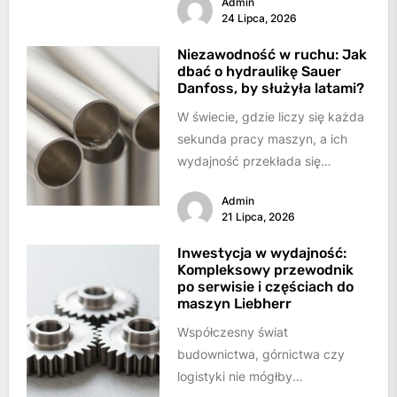
Admin
miejsce...
24 Lipca, 2026
Niezawodność w ruchu: Jak
dbać o hydraulikę Sauer
Danfoss, by służyła latami?
W świecie, gdzie liczy się każda
sekunda pracy maszyn, a ich
wydajność przekłada się
bezpośrednio na sukces,
Admin
sprawność systemów
21 Lipca, 2026
hydraulicznych...
Inwestycja w wydajność:
Kompleksowy przewodnik
po serwisie i częściach do
maszyn Liebherr
Współczesny świat
budownictwa, górnictwa czy
logistyki nie mógłby