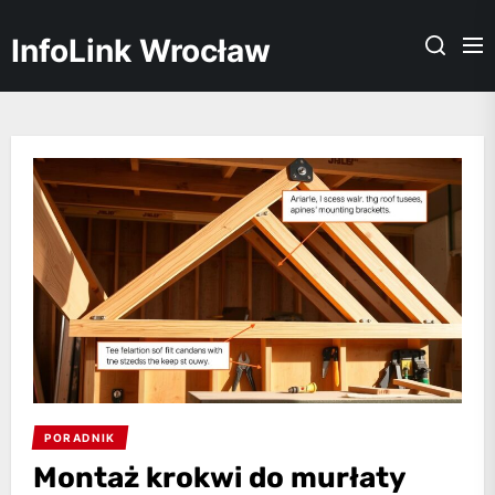
Skip
to
InfoLink Wrocław
the
content
PORADNIK
Montaż krokwi do murłaty