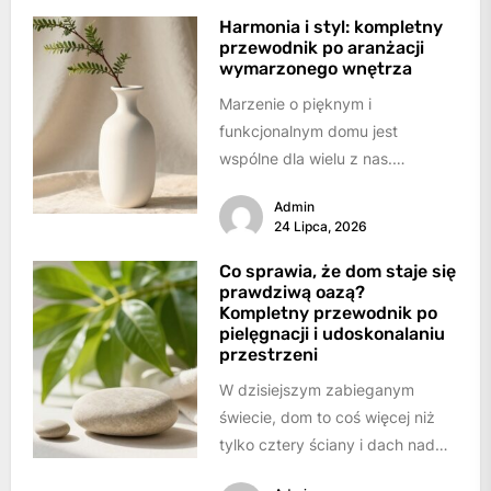
Harmonia i styl: kompletny
przewodnik po aranżacji
wymarzonego wnętrza
Marzenie o pięknym i
funkcjonalnym domu jest
wspólne dla wielu z nas.
Chcemy, aby nasze wnętrza nie
Admin
tylko zachwycały estetyką,...
24 Lipca, 2026
Co sprawia, że dom staje się
prawdziwą oazą?
Kompletny przewodnik po
pielęgnacji i udoskonalaniu
przestrzeni
W dzisiejszym zabieganym
świecie, dom to coś więcej niż
tylko cztery ściany i dach nad
głową. To nasza przystań,