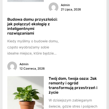
funkcjonować bez ciężkiego
Admin
sprzętu. Maszyny takie jak
21 Lipca, 2026
koparki, ładowarki, spycharki
czy dźwigi...
Budowa domu przyszłości:
jak połączyć ekologię z
inteligentnymi
rozwiązaniami
Kiedy myślimy o budowie domu,
często wyobrażamy sobie
idealne miejsce, które będzie
schronieniem, ostoją i
Admin
przestrzenią do realizacji
12 Czerwca, 2026
marzeń. W...
Twój dom, twoja oaza: Jak
remonty i ogród
transformują przestrzeń i
życie
W dzisiejszym zabieganym
świecie, gdzie stres i pośpiech