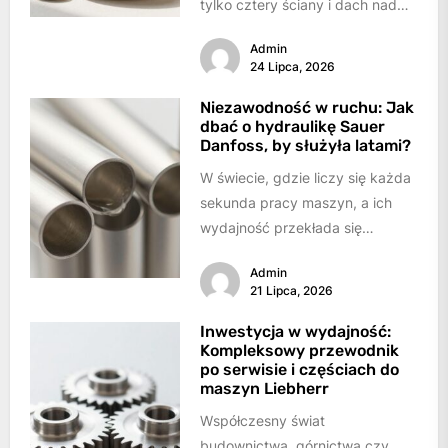
tylko cztery ściany i dach nad
głową. To nasza przystań,
Admin
miejsce...
24 Lipca, 2026
Niezawodność w ruchu: Jak
dbać o hydraulikę Sauer
Danfoss, by służyła latami?
W świecie, gdzie liczy się każda
sekunda pracy maszyn, a ich
wydajność przekłada się
bezpośrednio na sukces,
Admin
sprawność systemów
21 Lipca, 2026
hydraulicznych...
Inwestycja w wydajność:
Kompleksowy przewodnik
po serwisie i częściach do
maszyn Liebherr
Współczesny świat
budownictwa, górnictwa czy