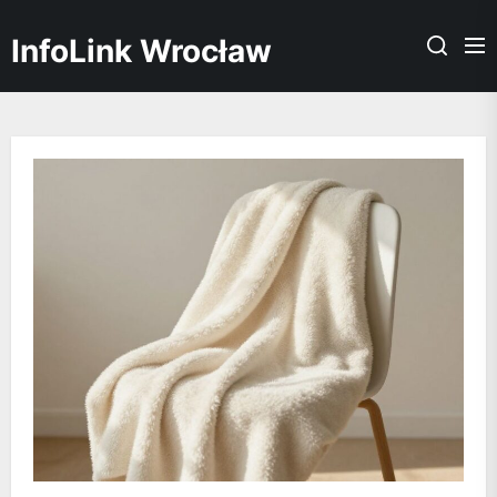
Skip
to
InfoLink Wrocław
the
content