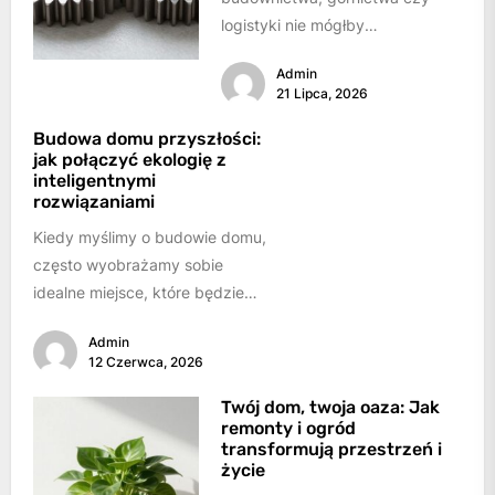
logistyki nie mógłby
funkcjonować bez ciężkiego
Admin
sprzętu. Maszyny takie jak
21 Lipca, 2026
koparki, ładowarki, spycharki
czy dźwigi...
Budowa domu przyszłości:
jak połączyć ekologię z
inteligentnymi
rozwiązaniami
Kiedy myślimy o budowie domu,
często wyobrażamy sobie
idealne miejsce, które będzie
schronieniem, ostoją i
Admin
przestrzenią do realizacji
12 Czerwca, 2026
marzeń. W...
Twój dom, twoja oaza: Jak
remonty i ogród
transformują przestrzeń i
życie