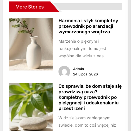
More Stories
Harmonia i styl: kompletny
przewodnik po aranżacji
wymarzonego wnętrza
Marzenie o pięknym i
funkcjonalnym domu jest
wspólne dla wielu z nas.
Chcemy, aby nasze wnętrza nie
Admin
tylko zachwycały estetyką,...
24 Lipca, 2026
Co sprawia, że dom staje się
prawdziwą oazą?
Kompletny przewodnik po
pielęgnacji i udoskonalaniu
przestrzeni
W dzisiejszym zabieganym
świecie, dom to coś więcej niż