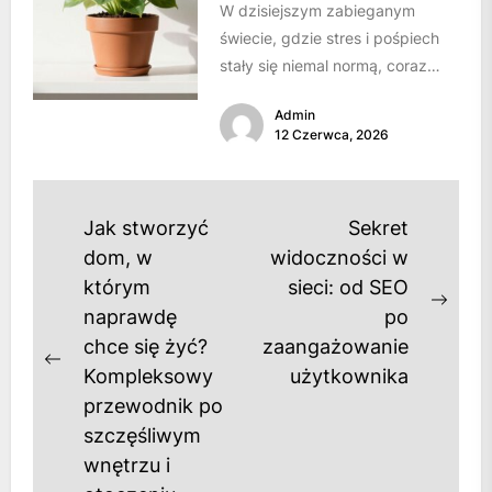
W dzisiejszym zabieganym
świecie, gdzie stres i pośpiech
stały się niemal normą, coraz
bardziej doceniamy wartość
Admin
własnego azylu. Dom przestaje...
12 Czerwca, 2026
Nawigacja
Jak stworzyć
Sekret
wpisu
dom, w
widoczności w
którym
sieci: od SEO
Next
naprawdę
po
post
chce się żyć?
zaangażowanie
Previous
Kompleksowy
użytkownika
post:
przewodnik po
szczęśliwym
wnętrzu i