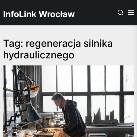
Skip
to
InfoLink Wrocław
the
content
Tag:
regeneracja silnika
hydraulicznego