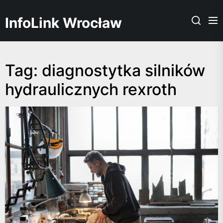
Skip
to
InfoLink Wrocław
the
content
Tag:
diagnostytka silników
hydraulicznych rexroth