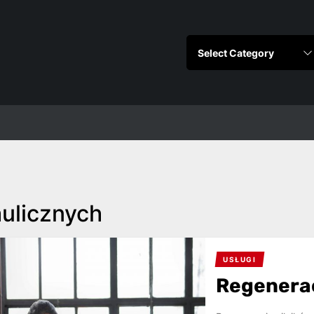
aulicznych
USŁUGI
Regenerac