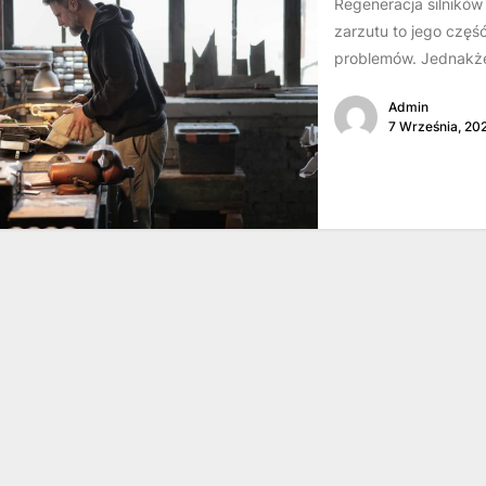
Regeneracja silników
zarzutu to jego część
problemów. Jednakże
Admin
7 Września, 20