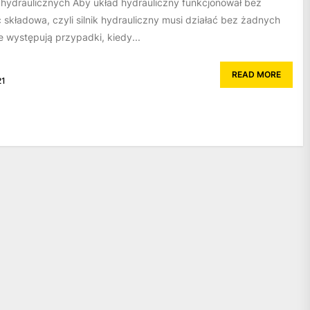
 hydraulicznych Aby układ hydrauliczny funkcjonował bez
 składowa, czyli silnik hydrauliczny musi działać bez żadnych
 występują przypadki, kiedy...
READ MORE
21