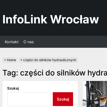
Skip
to
the
InfoLink Wrocław
content
Kontakt
O nas
Home
części do silników hydraulicznych
Tag:
części do silników hydr
Szukaj
Szukaj