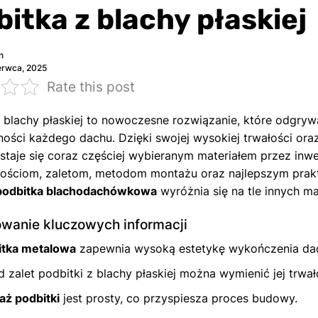
itka z blachy płaskiej
n
erwca, 2025
Rate this post
 blachy płaskiej to nowoczesne rozwiązanie, które odgryw
ności każdego dachu. Dzięki swojej wysokiej trwałości o
staje się coraz częściej wybieranym materiałem przez inwe
iwościom, zaletom, metodom montażu oraz najlepszym pra
podbitka blachodachówkowa
wyróżnia się na tle innych m
anie kluczowych informacji
itka metalowa
zapewnia wysoką estetykę wykończenia da
 zalet podbitki z blachy płaskiej można wymienić jej trwał
ż podbitki
jest prosty, co przyspiesza proces budowy.