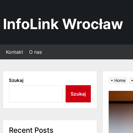
Skip
to
the
InfoLink Wrocław
content
Kontakt
O nas
Szukaj
Home
Szukaj
Recent Posts