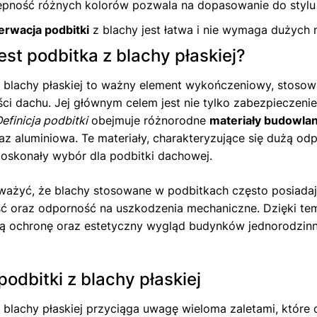
pność różnych kolorów pozwala na dopasowanie do stylu
rwacja podbitki
z blachy jest łatwa i nie wymaga dużych 
st podbitka z blachy płaskiej?
z blachy płaskiej to ważny element wykończeniowy, stoso
ści dachu. Jej głównym celem jest nie tylko zabezpieczenie
efinicja podbitki
obejmuje różnorodne
materiały budowla
az aluminiowa. Te materiały, charakteryzujące się dużą od
oskonały wybór dla podbitki dachowej.
ażyć, że blachy stosowane w podbitkach często posiadają
ść oraz odporność na uszkodzenia mechaniczne. Dzięki tem
łą ochronę oraz estetyczny wygląd budynków jednorodzin
podbitki z blachy płaskiej
 blachy płaskiej przyciąga uwagę wieloma zaletami, które