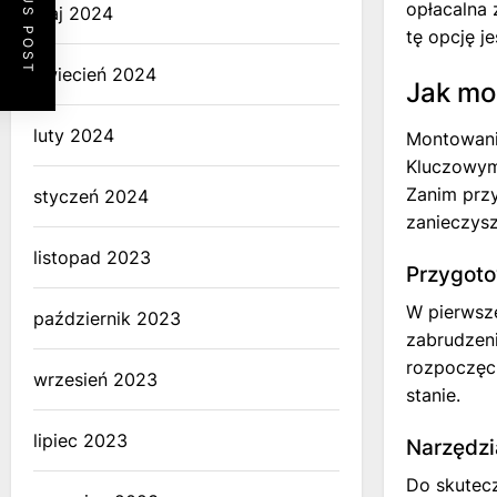
PREVIOUS POST
opłacalna 
maj 2024
tę opcję j
kwiecień 2024
Jak mo
luty 2024
Montowanie
Kluczowym
Zanim prz
styczeń 2024
zanieczysz
listopad 2023
Przygoto
W pierwsze
październik 2023
zabrudzeni
rozpoczęci
wrzesień 2023
stanie.
lipiec 2023
Narzędzi
Do skutecz