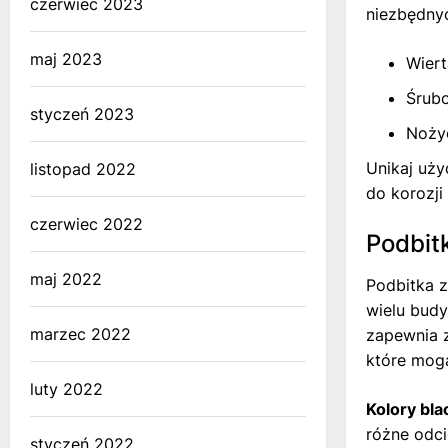
czerwiec 2023
niezbędnyc
maj 2023
Wiert
Śrubo
styczeń 2023
Noży
Unikaj uży
listopad 2022
do korozji
czerwiec 2022
Podbitk
maj 2022
Podbitka z
wielu bud
marzec 2022
zapewnia z
które mog
luty 2022
Kolory bla
różne odci
styczeń 2022