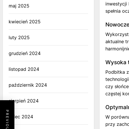
inwestycj
maj 2025
spełnia oc
kwiecień 2025
Nowocze
Wykorzysta
luty 2025
aktualne t
harmonijni
grudzień 2024
Wysoka t
listopad 2024
Podbitka z
technologi
październik 2024
czy słońce
częstej ko
sierpień 2024
Optymal
lipiec 2024
W porównan
przy zacho