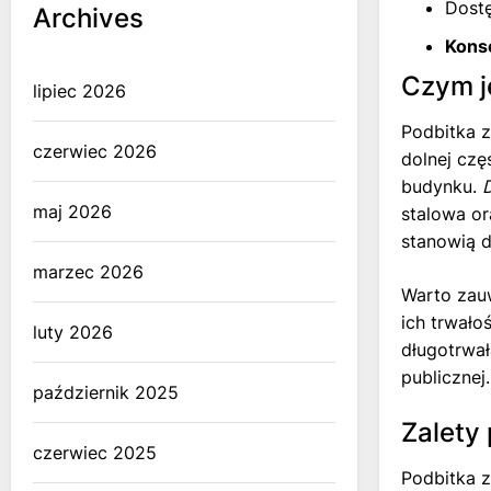
Dostę
Archives
Konse
Czym je
lipiec 2026
Podbitka 
czerwiec 2026
dolnej czę
budynku.
D
maj 2026
stalowa or
stanowią d
marzec 2026
Warto zauw
ich trwało
luty 2026
długotrwa
publicznej.
październik 2025
Zalety 
czerwiec 2025
Podbitka z