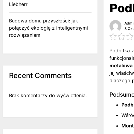
Podb
Liebherr
Budowa domu przyszłości: jak
Admi
połączyć ekologię z inteligentnymi
8 Cz
rozwiązaniami
Podbitka z
funkcjonal
metalowa
jej właśc
Recent Comments
dlaczego
Podsumow
Brak komentarzy do wyświetlenia.
Podb
Wśród
Monta