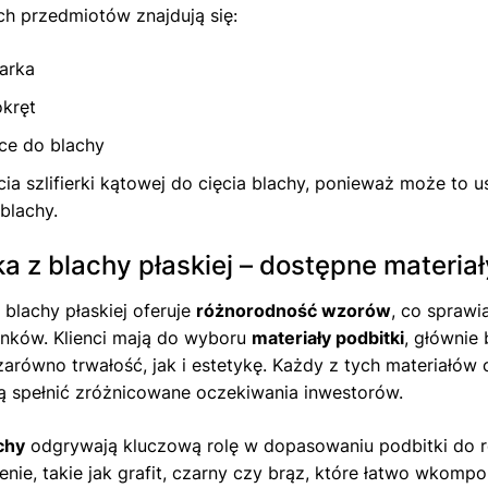
h przedmiotów znajdują się:
arka
kręt
ce do blachy
cia szlifierki kątowej do cięcia blachy, ponieważ może to
 blachy.
a z blachy płaskiej – dostępne materiały
 blachy płaskiej oferuje
różnorodność wzorów
, co sprawi
ynków. Klienci mają do wyboru
materiały podbitki
, głównie
arówno trwałość, jak i estetykę. Każdy z tych materiałów 
ą spełnić zróżnicowane oczekiwania inwestorów.
chy
odgrywają kluczową rolę w dopasowaniu podbitki do r
enie, takie jak grafit, czarny czy brąz, które łatwo wkompon