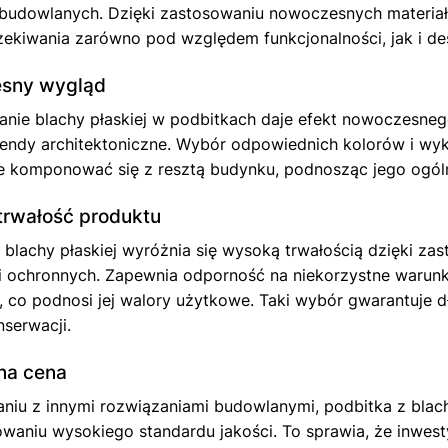
i budowlanych. Dzięki zastosowaniu nowoczesnych materia
zekiwania zarówno pod względem funkcjonalności, jak i de
sny wygląd
nie blachy płaskiej w podbitkach daje efekt nowoczesnego
rendy architektoniczne. Wybór odpowiednich kolorów i wy
e komponować się z resztą budynku, podnosząc jego ogóln
rwałość produktu
 blachy płaskiej wyróżnia się wysoką trwałością dzięki za
i ochronnych. Zapewnia odporność na niekorzystne warunki
, co podnosi jej walory użytkowe. Taki wybór gwarantuje d
nserwacji.
na cena
iu z innymi rozwiązaniami budowlanymi, podbitka z blachy
waniu wysokiego standardu jakości. To sprawia, że inwesty