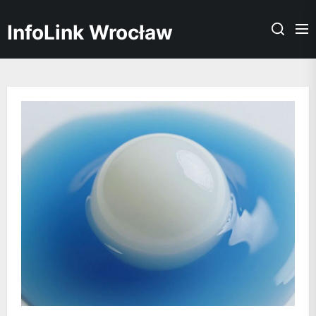
Skip
to
InfoLink Wrocław
the
content