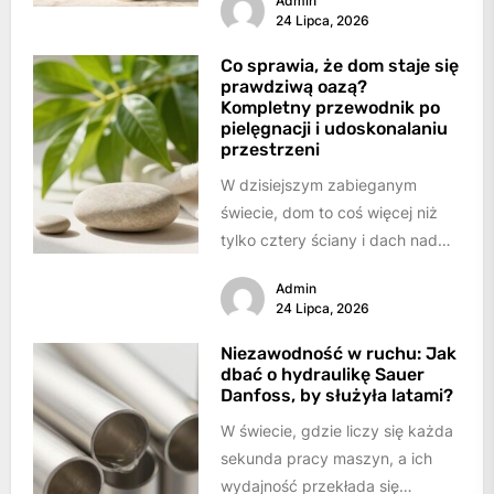
Admin
tylko zachwycały estetyką,...
24 Lipca, 2026
Co sprawia, że dom staje się
prawdziwą oazą?
Kompletny przewodnik po
pielęgnacji i udoskonalaniu
przestrzeni
W dzisiejszym zabieganym
świecie, dom to coś więcej niż
tylko cztery ściany i dach nad
głową. To nasza przystań,
Admin
miejsce...
24 Lipca, 2026
Niezawodność w ruchu: Jak
dbać o hydraulikę Sauer
Danfoss, by służyła latami?
W świecie, gdzie liczy się każda
sekunda pracy maszyn, a ich
wydajność przekłada się