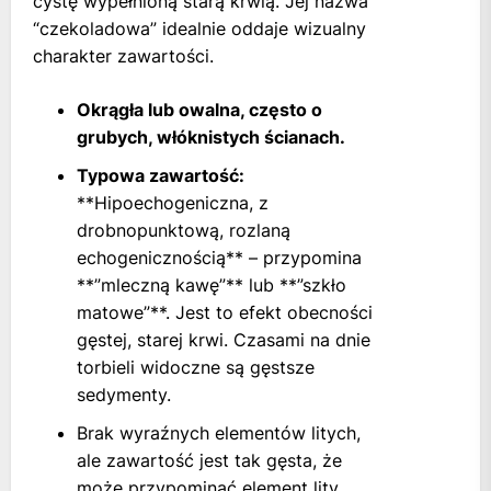
cystę wypełnioną starą krwią. Jej nazwa
“czekoladowa” idealnie oddaje wizualny
charakter zawartości.
Okrągła lub owalna, często o
grubych, włóknistych ścianach.
Typowa zawartość:
**Hipoechogeniczna, z
drobnopunktową, rozlaną
echogenicznością** – przypomina
**”mleczną kawę”** lub **”szkło
matowe”**. Jest to efekt obecności
gęstej, starej krwi. Czasami na dnie
torbieli widoczne są gęstsze
sedymenty.
Brak wyraźnych elementów litych,
ale zawartość jest tak gęsta, że
może przypominać element lity.