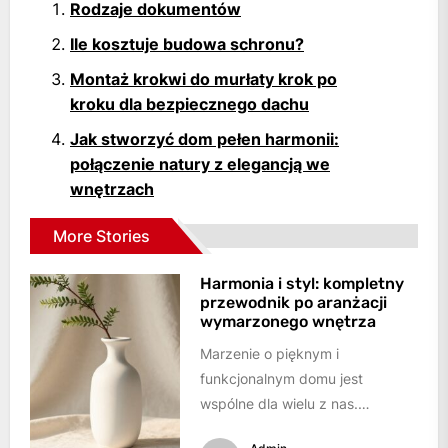
Rodzaje dokumentów
Ile kosztuje budowa schronu?
Montaż krokwi do murłaty krok po
kroku dla bezpiecznego dachu
Jak stworzyć dom pełen harmonii:
połączenie natury z elegancją we
wnętrzach
More Stories
Harmonia i styl: kompletny
przewodnik po aranżacji
wymarzonego wnętrza
Marzenie o pięknym i
funkcjonalnym domu jest
wspólne dla wielu z nas.
Chcemy, aby nasze wnętrza nie