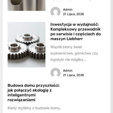
bezpośrednio na sukces,
Admin
sprawność systemów
21 Lipca, 2026
hydraulicznych...
Inwestycja w wydajność:
Kompleksowy przewodnik
po serwisie i częściach do
maszyn Liebherr
Współczesny świat
budownictwa, górnictwa czy
logistyki nie mógłby
funkcjonować bez ciężkiego
Admin
sprzętu. Maszyny takie jak
21 Lipca, 2026
koparki, ładowarki, spycharki
czy dźwigi...
Budowa domu przyszłości:
jak połączyć ekologię z
inteligentnymi
rozwiązaniami
Kiedy myślimy o budowie domu,