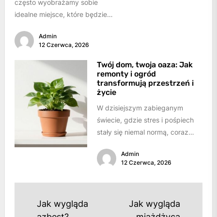
często wyobrażamy sobie
idealne miejsce, które będzie
schronieniem, ostoją i
Admin
przestrzenią do realizacji
12 Czerwca, 2026
marzeń. W...
Twój dom, twoja oaza: Jak
remonty i ogród
transformują przestrzeń i
życie
W dzisiejszym zabieganym
świecie, gdzie stres i pośpiech
stały się niemal normą, coraz
bardziej doceniamy wartość
Admin
własnego azylu. Dom przestaje...
12 Czerwca, 2026
Nawigacja
Jak wygląda
Jak wygląda
azbest?
miażdżyca