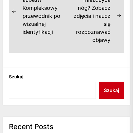
wpisu
Kompleksowy
nóg? Zobacz
Previous
przewodnik po
zdjęcia i naucz
Next
post:
wizualnej
się
post
identyfikacji
rozpoznawać
objawy
Szukaj
Szukaj
Recent Posts