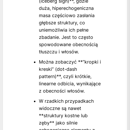
(iceberg sign)**, gdzie
duża, hiperechogeniczna
masa częściowo zasłania
głębsze struktury, co
uniemożliwia ich pełne
zbadanie. Jest to często
spowodowane obecnością
tłuszczu i włosów.
Można zobaczyć **”kropki i
kreski” (dot-dash
pattern)**, czyli krótkie,
linearne odbicia, wynikające
z obecności włosów.
W rzadkich przypadkach
widoczne są nawet
**struktury kostne lub
zęby** jako silnie