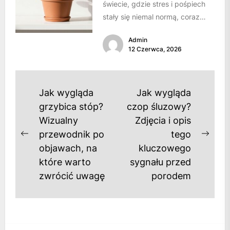
świecie, gdzie stres i pośpiech
stały się niemal normą, coraz
bardziej doceniamy wartość
Admin
własnego azylu. Dom przestaje...
12 Czerwca, 2026
Nawigacja
Jak wygląda
Jak wygląda
wpisu
grzybica stóp?
czop śluzowy?
Wizualny
Zdjęcia i opis
przewodnik po
tego
Previous
Next
objawach, na
kluczowego
post:
post
które warto
sygnału przed
zwrócić uwagę
porodem