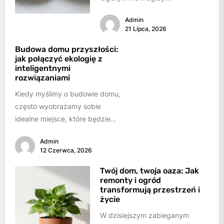
funkcjonować bez ciężkiego
Admin
sprzętu. Maszyny takie jak
21 Lipca, 2026
koparki, ładowarki, spycharki
czy dźwigi...
Budowa domu przyszłości:
jak połączyć ekologię z
inteligentnymi
rozwiązaniami
Kiedy myślimy o budowie domu,
często wyobrażamy sobie
idealne miejsce, które będzie
schronieniem, ostoją i
Admin
przestrzenią do realizacji
12 Czerwca, 2026
marzeń. W...
Twój dom, twoja oaza: Jak
remonty i ogród
transformują przestrzeń i
życie
W dzisiejszym zabieganym