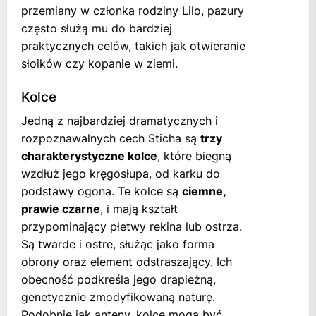
przemiany w członka rodziny Lilo, pazury
często służą mu do bardziej
praktycznych celów, takich jak otwieranie
słoików czy kopanie w ziemi.
Kolce
Jedną z najbardziej dramatycznych i
rozpoznawalnych cech Sticha są
trzy
charakterystyczne kolce
, które biegną
wzdłuż jego kręgosłupa, od karku do
podstawy ogona. Te kolce są
ciemne,
prawie czarne
, i mają kształt
przypominający płetwy rekina lub ostrza.
Są twarde i ostre, służąc jako forma
obrony oraz element odstraszający. Ich
obecność podkreśla jego drapieżną,
genetycznie zmodyfikowaną naturę.
Podobnie jak anteny, kolce mogą być