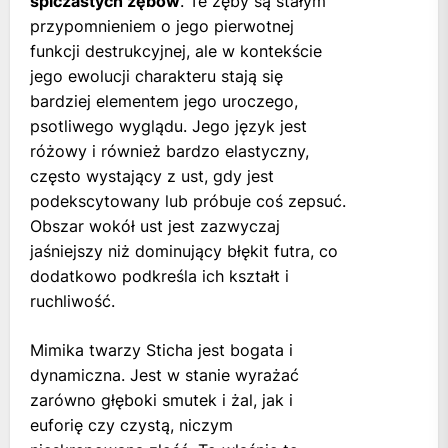
spiczastych zębów
. Te zęby są stałym
przypomnieniem o jego pierwotnej
funkcji destrukcyjnej, ale w kontekście
jego ewolucji charakteru stają się
bardziej elementem jego uroczego,
psotliwego wyglądu. Jego język jest
różowy i również bardzo elastyczny,
często wystający z ust, gdy jest
podekscytowany lub próbuje coś zepsuć.
Obszar wokół ust jest zazwyczaj
jaśniejszy niż dominujący błękit futra, co
dodatkowo podkreśla ich kształt i
ruchliwość.
Mimika twarzy Sticha jest bogata i
dynamiczna. Jest w stanie wyrażać
zarówno głęboki smutek i żal, jak i
euforię czy czystą, niczym