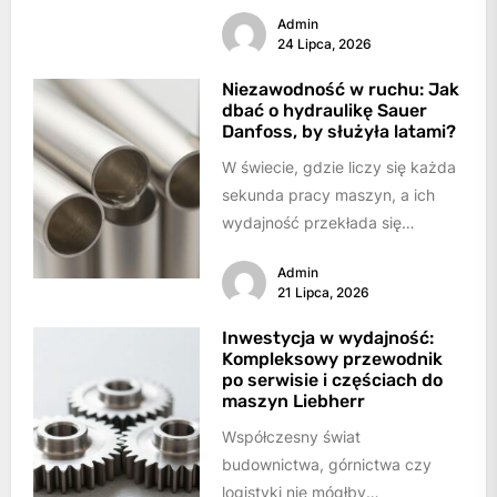
głową. To nasza przystań,
Admin
miejsce...
24 Lipca, 2026
Niezawodność w ruchu: Jak
dbać o hydraulikę Sauer
Danfoss, by służyła latami?
W świecie, gdzie liczy się każda
sekunda pracy maszyn, a ich
wydajność przekłada się
bezpośrednio na sukces,
Admin
sprawność systemów
21 Lipca, 2026
hydraulicznych...
Inwestycja w wydajność:
Kompleksowy przewodnik
po serwisie i częściach do
maszyn Liebherr
Współczesny świat
budownictwa, górnictwa czy
logistyki nie mógłby