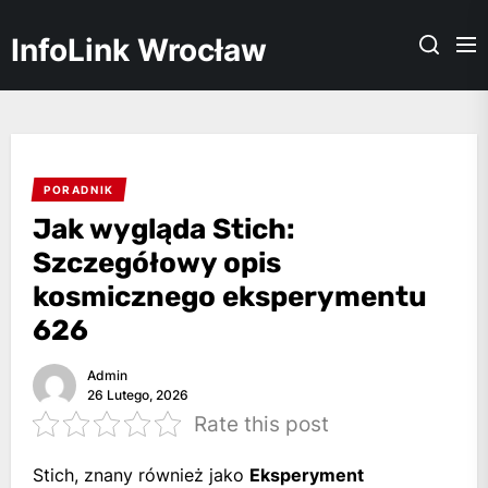
Skip
to
InfoLink Wrocław
the
content
PORADNIK
Jak wygląda Stich:
Szczegółowy opis
kosmicznego eksperymentu
626
Admin
26 Lutego, 2026
Rate this post
Stich, znany również jako
Eksperyment