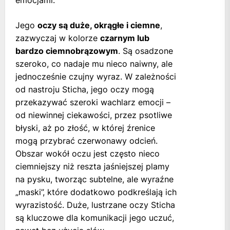
emocjami.
Jego
oczy są duże, okrągłe i ciemne
,
zazwyczaj w kolorze
czarnym lub
bardzo ciemnobrązowym
. Są osadzone
szeroko, co nadaje mu nieco naiwny, ale
jednocześnie czujny wyraz. W zależności
od nastroju Sticha, jego oczy mogą
przekazywać szeroki wachlarz emocji –
od niewinnej ciekawości, przez psotliwe
błyski, aż po złość, w której źrenice
mogą przybrać czerwonawy odcień.
Obszar wokół oczu jest często nieco
ciemniejszy niż reszta jaśniejszej plamy
na pysku, tworząc subtelne, ale wyraźne
„maski”, które dodatkowo podkreślają ich
wyrazistość. Duże, lustrzane oczy Sticha
są kluczowe dla komunikacji jego uczuć,