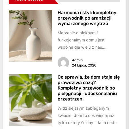
Harmonia i styl: kompletny
przewodnik po aranżacji
wymarzonego wnętrza
Marzenie o pięknym i
funkcjonalnym domu jest
wspólne dla wielu z nas.
Chcemy, aby nasze wnętrza nie
Admin
tylko zachwycały estetyką,...
24 Lipca, 2026
Co sprawia, że dom staje się
prawdziwą oazą?
Kompletny przewodnik po
pielęgnacji i udoskonalaniu
przestrzeni
W dzisiejszym zabieganym
świecie, dom to coś więcej niż
tylko cztery ściany i dach nad