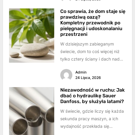
Co sprawia, że dom staje się
prawdziwą oazą?
Kompletny przewodnik po
pielęgnacji i udoskonalaniu
przestrzeni
W dzisiejszym zabieganym
świecie, dom to coś więcej niż
tylko cztery ściany i dach nad
głową. To nasza przystań,
Admin
miejsce...
24 Lipca, 2026
Niezawodność w ruchu: Jak
dbać o hydraulikę Sauer
Danfoss, by służyła latami?
W świecie, gdzie liczy się każda
sekunda pracy maszyn, a ich
wydajność przekłada się
bezpośrednio na sukces,