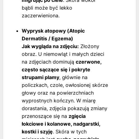
migrując po ciele
. Skóra wokół
bąbli może być lekko
zaczerwieniona.
Wyprysk atopowy (Atopic
Dermatitis / Egzema)
Jak wygląda na zdjęciu:
Złożony
obraz. U niemowląt i małych dzieci
na zdjęciach dominują
czerwone,
często sączące się i pokryte
strupami plamy
, głównie na
policzkach, czole, owłosionej skórze
głowy oraz na powierzchniach
wyprostnych kończyn. W miarę
dorastania, zdjęcia pokazują zmiany
przenoszące się na
zgięcia
łokciowe i kolanowe, nadgarstki,
kostki i szyję
. Skóra w tych