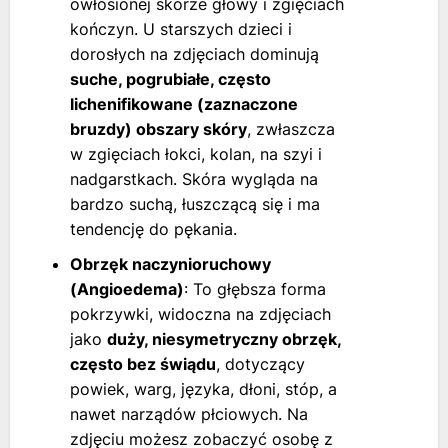
owłosionej skórze głowy i zgięciach
kończyn. U starszych dzieci i
dorosłych na zdjęciach dominują
suche, pogrubiałe, często
lichenifikowane (zaznaczone
bruzdy) obszary skóry
, zwłaszcza
w zgięciach łokci, kolan, na szyi i
nadgarstkach. Skóra wygląda na
bardzo suchą, łuszczącą się i ma
tendencję do pękania.
Obrzęk naczynioruchowy
(Angioedema)
: To głębsza forma
pokrzywki, widoczna na zdjęciach
jako
duży, niesymetryczny obrzęk,
często bez świądu
, dotyczący
powiek, warg, języka, dłoni, stóp, a
nawet narządów płciowych. Na
zdjęciu możesz zobaczyć osobę z