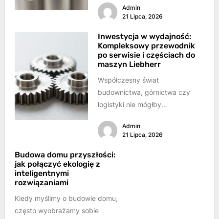
Admin
sprawność systemów
21 Lipca, 2026
hydraulicznych...
Inwestycja w wydajność:
Kompleksowy przewodnik
po serwisie i częściach do
maszyn Liebherr
Współczesny świat
budownictwa, górnictwa czy
logistyki nie mógłby
funkcjonować bez ciężkiego
Admin
sprzętu. Maszyny takie jak
21 Lipca, 2026
koparki, ładowarki, spycharki
czy dźwigi...
Budowa domu przyszłości:
jak połączyć ekologię z
inteligentnymi
rozwiązaniami
Kiedy myślimy o budowie domu,
często wyobrażamy sobie