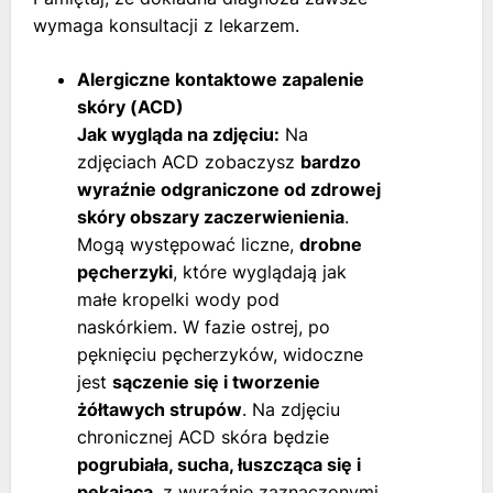
wymaga konsultacji z lekarzem.
Alergiczne kontaktowe zapalenie
skóry (ACD)
Jak wygląda na zdjęciu:
Na
zdjęciach ACD zobaczysz
bardzo
wyraźnie odgraniczone od zdrowej
skóry obszary zaczerwienienia
.
Mogą występować liczne,
drobne
pęcherzyki
, które wyglądają jak
małe kropelki wody pod
naskórkiem. W fazie ostrej, po
pęknięciu pęcherzyków, widoczne
jest
sączenie się i tworzenie
żółtawych strupów
. Na zdjęciu
chronicznej ACD skóra będzie
pogrubiała, sucha, łuszcząca się i
pękająca
, z wyraźnie zaznaczonymi