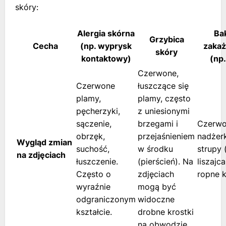
skóry:
Alergia skórna
Ba
Grzybica
Cecha
(np. wyprysk
zakaż
skóry
kontaktowy)
(np.
Czerwone,
Czerwone
łuszczące się
plamy,
plamy, często
pęcherzyki,
z uniesionymi
sączenie,
brzegami i
Czerwo
obrzęk,
przejaśnieniem
nadżer
Wygląd zmian
suchość,
w środku
strupy 
na zdjęciach
łuszczenie.
(pierścień). Na
liszajc
Często o
zdjęciach
ropne k
wyraźnie
mogą być
odgraniczonym
widoczne
kształcie.
drobne krostki
na obwodzie.