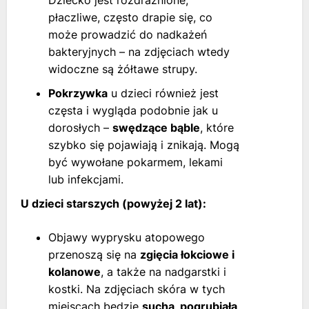
Dziecko jest rozdrażnione,
płaczliwe, często drapie się, co
może prowadzić do nadkażeń
bakteryjnych – na zdjęciach wtedy
widoczne są żółtawe strupy.
Pokrzywka
u dzieci również jest
częsta i wygląda podobnie jak u
dorosłych –
swędzące bąble
, które
szybko się pojawiają i znikają. Mogą
być wywołane pokarmem, lekami
lub infekcjami.
U dzieci starszych (powyżej 2 lat):
Objawy wyprysku atopowego
przenoszą się na
zgięcia łokciowe i
kolanowe
, a także na nadgarstki i
kostki. Na zdjęciach skóra w tych
miejscach będzie
sucha, pogrubiała,