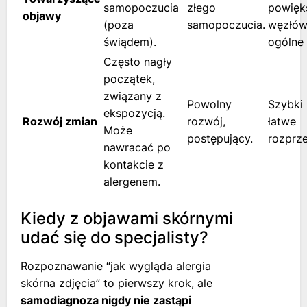
samopoczucia
złego
powięk
objawy
(poza
samopoczucia.
węzłów
świądem).
ogólne 
Często nagły
początek,
związany z
Powolny
Szybki 
ekspozycją.
Rozwój zmian
rozwój,
łatwe
Może
postępujący.
rozprze
nawracać po
kontakcie z
alergenem.
Kiedy z objawami skórnymi
udać się do specjalisty?
Rozpoznawanie “jak wygląda alergia
skórna zdjęcia” to pierwszy krok, ale
samodiagnoza nigdy nie zastąpi