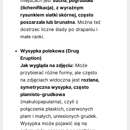
miejscach jest
sucha, pogrubiała
(lichenifikacja), z wyraźnym
rysunkiem siatki skórnej, często
poszarzała lub brunatna
. Można też
dostrzec liczne ślady po drapaniu i
małe ranki.
Wysypka polekowa (Drug
Eruption)
Jak wygląda na zdjęciu:
Może
przybierać różne formy, ale często
na zdjęciach widoczna jest
rozlana,
symetryczna wysypka, często
plamisto-grudkowa
(makulopapularna), czyli z
połączenia płaskich, czerwonych
plam i małych, uniesionych grudek.
Wysypka może pojawić się na