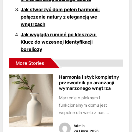
Jak stworzyć dom pełen harmonii:
połączenie natury z elegancją we
wnętrzach
Jak wygląda rumień po kleszczu:
Klucz do wczesnej identyfikacji
boreliozy
More Stories
Harmonia i styl: kompletny
przewodnik po aranżacji
wymarzonego wnętrza
Marzenie o pięknym i
funkcjonalnym domu jest
wspólne dla wielu z nas.
Chcemy, aby nasze wnętrza nie
Admin
tylko zachwycały estetyką,...
24 Lipca, 2026