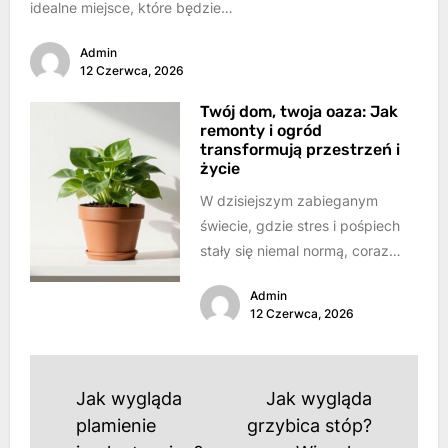
idealne miejsce, które będzie
schronieniem, ostoją i
Admin
przestrzenią do realizacji
12 Czerwca, 2026
marzeń. W...
Twój dom, twoja oaza: Jak
remonty i ogród
transformują przestrzeń i
życie
W dzisiejszym zabieganym
świecie, gdzie stres i pośpiech
stały się niemal normą, coraz
bardziej doceniamy wartość
Admin
własnego azylu. Dom przestaje...
12 Czerwca, 2026
Nawigacja
Jak wygląda
Jak wygląda
wpisu
plamienie
grzybica stóp?