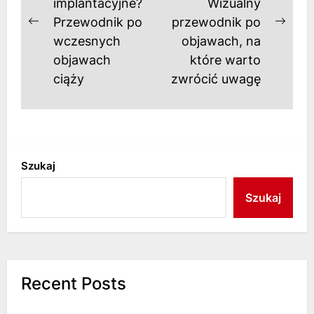
implantacyjne?
Wizualny
Przewodnik po
przewodnik po
Previous
Next
wczesnych
objawach, na
post:
post
objawach
które warto
ciąży
zwrócić uwagę
Szukaj
Szukaj
Recent Posts