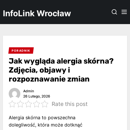
Skip
to
InfoLink Wrocław
the
content
PORADNIK
Jak wygląda alergia skórna?
Zdjęcia, objawy i
rozpoznawanie zmian
Admin
26 Lutego, 2026
Rate this post
Alergia skórna to powszechna
dolegliwość, która może dotknąć