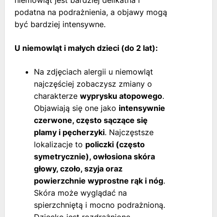
niemowląt jest bardziej delikatna i
podatna na podrażnienia, a objawy mogą
być bardziej intensywne.
U niemowląt i małych dzieci (do 2 lat):
Na zdjęciach alergii u niemowląt
najczęściej zobaczysz zmiany o
charakterze
wyprysku atopowego
.
Objawiają się one jako
intensywnie
czerwone, często sączące się
plamy i pęcherzyki
. Najczęstsze
lokalizacje to
policzki (często
symetrycznie), owłosiona skóra
głowy, czoło, szyja oraz
powierzchnie wyprostne rąk i nóg
.
Skóra może wyglądać na
spierzchniętą i mocno podrażnioną.