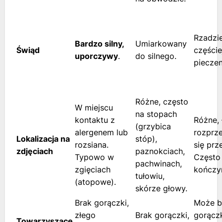
Rzadzie
Bardzo silny,
Umiarkowany
Świąd
częście
uporczywy
.
do silnego.
pieczen
Różne, często
W miejscu
na stopach
kontaktu z
Różne,
(grzybica
alergenem lub
rozprze
Lokalizacja na
stóp),
rozsiana.
się prz
zdjęciach
paznokciach,
Typowo w
Często 
pachwinach,
zgięciach
kończy
tułowiu,
(atopowe).
skórze głowy.
Brak gorączki,
Może b
złego
Brak gorączki,
gorącz
Towarzyszące