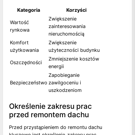
Kategoria
Korzyści
Zwiększenie
Wartość
zainteresowania
rynkowa
nieruchomością
Komfort
Zwiększenie
użytkowania
użyteczności budynku
Zmniejszenie kosztów
Oszczędności
energii
Zapobieganie
Bezpieczeństwo
zawilgoceniu i
uszkodzeniom
Określenie zakresu prac
przed remontem dachu
Przed przystąpieniem do remontu dachu
kluczowe jest określenie
zakresu prac