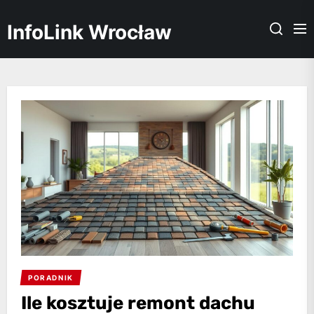
Skip
to
InfoLink Wrocław
the
content
PORADNIK
Ile kosztuje remont dachu