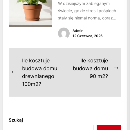
W dzisiejszym zabieganym
świecie, gdzie stres i pośpiech
stały się niemal normą, coraz
bardziej doceniamy wartość
Admin
własnego azylu. Dom przestaje...
12 Czerwca, 2026
Nawigacja
Ile kosztuje
Ile kosztuje
wpisu
budowa domu
budowa domu
Next
Previous
drewnianego
90 m2?
post
post:
100m2?
Szukaj