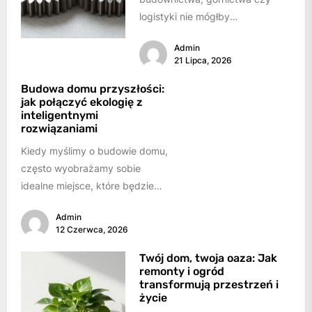
logistyki nie mógłby
funkcjonować bez ciężkiego
Admin
sprzętu. Maszyny takie jak
21 Lipca, 2026
koparki, ładowarki, spycharki
czy dźwigi...
Budowa domu przyszłości:
jak połączyć ekologię z
inteligentnymi
rozwiązaniami
Kiedy myślimy o budowie domu,
często wyobrażamy sobie
idealne miejsce, które będzie
schronieniem, ostoją i
Admin
przestrzenią do realizacji
12 Czerwca, 2026
marzeń. W...
Twój dom, twoja oaza: Jak
remonty i ogród
transformują przestrzeń i
życie