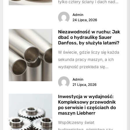
tylko cztery ściany i dach nad
głową. To nasza przystań,
Admin
miejsce...
24 Lipca, 2026
Niezawodność w ruchu: Jak
dbać o hydraulikę Sauer
Danfoss, by służyła latami?
W świecie, gdzie liczy się każda
sekunda pracy maszyn, a ich
wydajność przekłada się
bezpośrednio na sukces,
Admin
sprawność systemów
21 Lipca, 2026
hydraulicznych...
Inwestycja w wydajność:
Kompleksowy przewodnik
po serwisie i częściach do
maszyn Liebherr
Współczesny świat
budownictwa, górnictwa czy