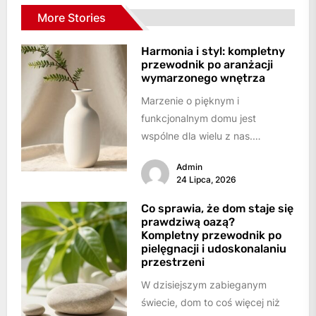
More Stories
Harmonia i styl: kompletny
przewodnik po aranżacji
wymarzonego wnętrza
Marzenie o pięknym i
funkcjonalnym domu jest
wspólne dla wielu z nas.
Chcemy, aby nasze wnętrza nie
Admin
tylko zachwycały estetyką,...
24 Lipca, 2026
Co sprawia, że dom staje się
prawdziwą oazą?
Kompletny przewodnik po
pielęgnacji i udoskonalaniu
przestrzeni
W dzisiejszym zabieganym
świecie, dom to coś więcej niż