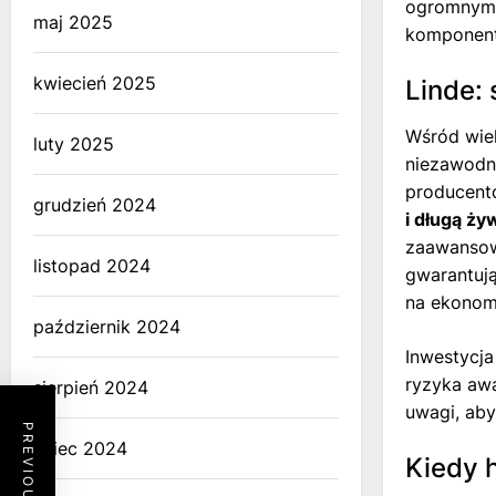
ogromnym c
maj 2025
komponentó
kwiecień 2025
Linde:
Wśród wiel
luty 2025
niezawodno
producent
grudzień 2024
i długą ż
zaawansowa
listopad 2024
gwarantują
na ekonom
październik 2024
Inwestycja
ryzyka awa
sierpień 2024
uwagi, aby
lipiec 2024
Kiedy 