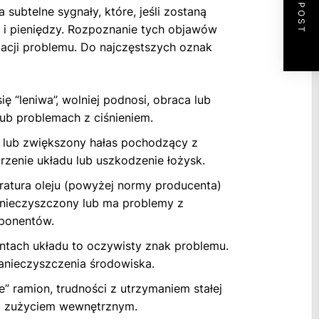
NEXT POST
subtelne sygnały, które, jeśli zostaną
 i pieniędzy. Rozpoznanie tych objawów
lacji problemu. Do najczęstszych oznak
ę “leniwa”, wolniej podnosi, obraca lub
ub problemach z ciśnieniem.
e lub zwiększony hałas pochodzący z
zenie układu lub uszkodzenie łożysk.
atura oleju (powyżej normy producenta)
zanieczyszczony lub ma problemy z
ponentów.
tach układu to oczywisty znak problemu.
zanieczyszczenia środowiska.
” ramion, trudności z utrzymaniem stałej
b zużyciem wewnętrznym.