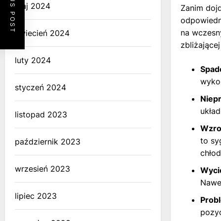
PREVIOUS POST
maj 2024
Zanim dojd
odpowiedni
na wczesny
kwiecień 2024
zbliżającej
luty 2024
Spade
wykon
styczeń 2024
Niep
układ
listopad 2023
Wzros
to sy
październik 2023
chło
wrzesień 2023
Wycie
Nawet
lipiec 2023
Probl
pozy