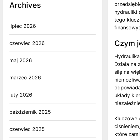
Archives
przedsięb
hydrauliki
tego kluc
lipiec 2026
finansowyc
Czym je
czerwiec 2026
Hydraulika
maj 2026
Działa na 
siłę na wi
marzec 2026
niemożliwa
odpowiada
luty 2026
układy kie
niezależni
październik 2025
Kluczowe 
ciśnieniem
czerwiec 2025
które zami