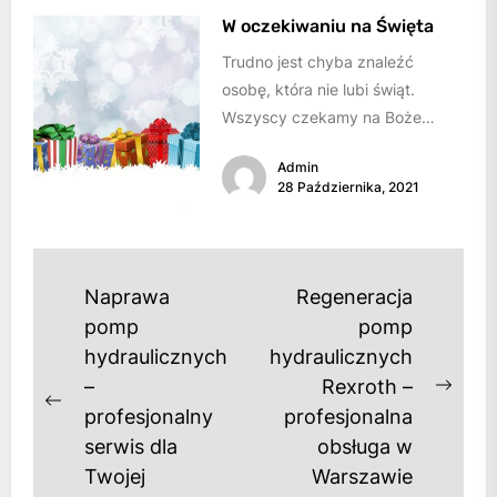
W oczekiwaniu na Święta
Trudno jest chyba znaleźć
osobę, która nie lubi świąt.
Wszyscy czekamy na Boże
Narodzenie z niecierpliwością i
Admin
radością. Są to...
28 Października, 2021
Nawigacja
Naprawa
Regeneracja
wpisu
pomp
pomp
hydraulicznych
hydraulicznych
–
Rexroth –
Next
Previous
profesjonalny
profesjonalna
post
post:
serwis dla
obsługa w
Twojej
Warszawie