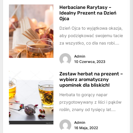
Herbaciane Rarytasy –
Idealny Prezent na Dzień
Ojca
Dzień Ojca to wyjątkowa okazja,
aby podziękować swojemu tacie
za wszystko, co dla nas robi.
Wybór idealnego prezentu może
Admin
być...
10 Czerwca, 2023
Zestaw herbat na prezent –
wybierz aromatyczny
upominek dla bliskich!
Herbata to gorący napar
przygotowywany z liści i pąków
roślin, znany od tysięcy lat.
Przez ten czas herbata zebrała
Admin
olbrzymie...
16 Maja, 2022