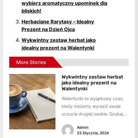
wybierz aromatyczny upominek dla
bliskich!
Herbaciane Rarytasy – Idealny
Prezent na Dzień Ojca
Wykwintny zestaw herbat jako
idealny prezent na Walentynki
More Stories
Wykwintny zestaw herbat
jako idealny prezent na
Walentynki
Walentynki to wyjątkowy czas,
kiedy możemy wyrazić swoje
uczucia drugiej osobie. Szukając
idealnego prezentu dla naszej
Admin
drugiej połówki, warto
23 Stycznia, 2024
pomyśleć...