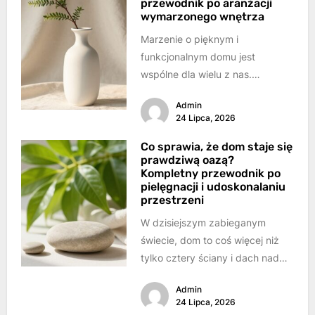
przewodnik po aranżacji
wymarzonego wnętrza
Marzenie o pięknym i
funkcjonalnym domu jest
wspólne dla wielu z nas.
Chcemy, aby nasze wnętrza nie
Admin
tylko zachwycały estetyką,...
24 Lipca, 2026
Co sprawia, że dom staje się
prawdziwą oazą?
Kompletny przewodnik po
pielęgnacji i udoskonalaniu
przestrzeni
W dzisiejszym zabieganym
świecie, dom to coś więcej niż
tylko cztery ściany i dach nad
głową. To nasza przystań,
Admin
miejsce...
24 Lipca, 2026