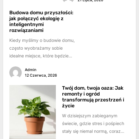
koparki, ładowarki, spycharki
czy dźwigi...
Budowa domu przyszłości:
jak połączyć ekologię z
inteligentnymi
rozwiązaniami
Kiedy myślimy o budowie domu,
często wyobrażamy sobie
idealne miejsce, które będzie
schronieniem, ostoją i
Admin
przestrzenią do realizacji
12 Czerwca, 2026
marzeń. W...
Twój dom, twoja oaza: Jak
remonty i ogród
transformują przestrzeń i
życie
W dzisiejszym zabieganym
świecie, gdzie stres i pośpiech
stały się niemal normą, coraz
bardziej doceniamy wartość