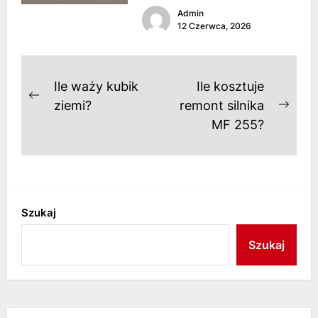
Admin
własnego azylu. Dom przestaje...
12 Czerwca, 2026
Nawigacja
Ile waży kubik
Ile kosztuje
Previous
wpisu
ziemi?
remont silnika
Next
post:
MF 255?
post
Szukaj
Szukaj