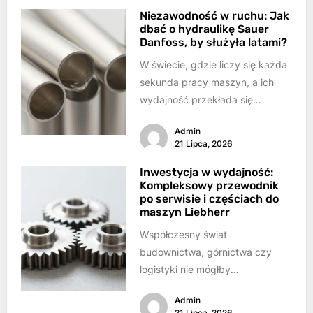
Niezawodność w ruchu: Jak
dbać o hydraulikę Sauer
Danfoss, by służyła latami?
W świecie, gdzie liczy się każda
sekunda pracy maszyn, a ich
wydajność przekłada się
bezpośrednio na sukces,
Admin
sprawność systemów
21 Lipca, 2026
hydraulicznych...
Inwestycja w wydajność:
Kompleksowy przewodnik
po serwisie i częściach do
maszyn Liebherr
Współczesny świat
budownictwa, górnictwa czy
logistyki nie mógłby
funkcjonować bez ciężkiego
Admin
sprzętu. Maszyny takie jak
21 Lipca, 2026