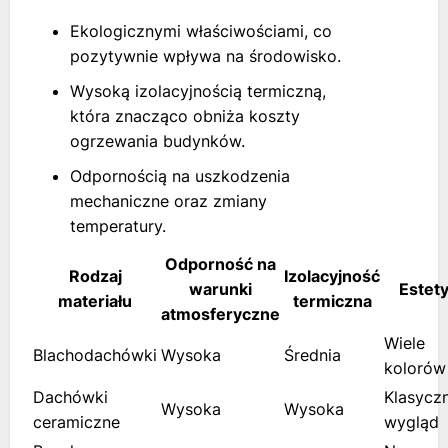
Ekologicznymi właściwościami, co
pozytywnie wpływa na środowisko.
Wysoką izolacyjnością termiczną,
która znacząco obniża koszty
ogrzewania budynków.
Odpornością na uszkodzenia
mechaniczne oraz zmiany
temperatury.
Odporność na
Rodzaj
Izolacyjność
warunki
Estet
materiału
termiczna
atmosferyczne
Wiele
Blachodachówki
Wysoka
Średnia
kolorów
Dachówki
Klasycz
Wysoka
Wysoka
ceramiczne
wygląd