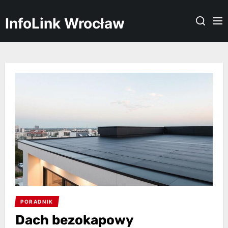
Skip
to
InfoLink Wrocław
the
content
PORADNIK
Dach bezokapowy