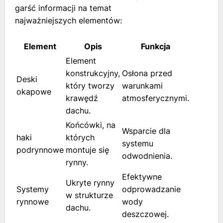
garść informacji na temat
najważniejszych elementów:
Element
Opis
Funkcja
Element
konstrukcyjny,
Osłona przed
Deski
który tworzy
warunkami
okapowe
krawędź
atmosferycznymi.
dachu.
Końcówki, na
Wsparcie dla
haki
których
systemu
podrynnowe
montuje się
odwodnienia.
rynny.
Efektywne
Ukryte rynny
Systemy
odprowadzanie
w strukturze
rynnowe
wody
dachu.
deszczowej.