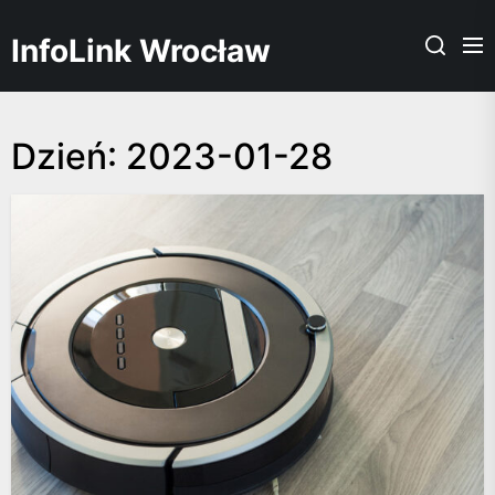
Skip
to
InfoLink Wrocław
the
content
Dzień:
2023-01-28