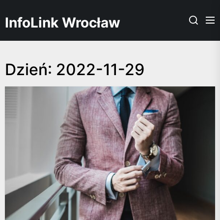
Skip
to
InfoLink Wrocław
the
content
Dzień:
2022-11-29